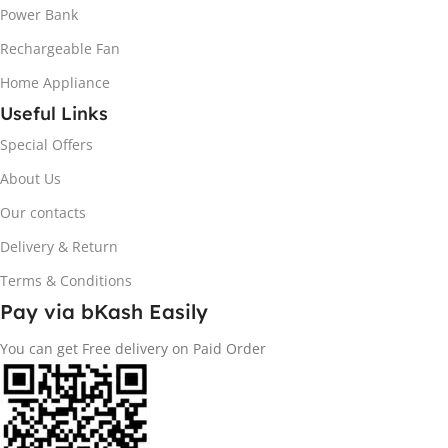
Power Bank
Rechargeable Fan
Home Appliance
Useful Links
Special Offers
About Us
Our contacts
Delivery & Return
Terms & Conditions
Pay via bKash Easily
You can get Free delivery on Paid Order