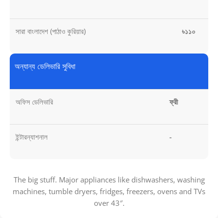
সারা বাংলাদেশ (পাঠাও কুরিয়ার)
৳১১০
অন্যান্য ডেলিভারি সুবিধা
অফিস ডেলিভারি
ফ্রী
ইন্টারন্যাশনাল
-
The big stuff. Major appliances like dishwashers, washing
machines, tumble dryers, fridges, freezers, ovens and TVs
over 43″.